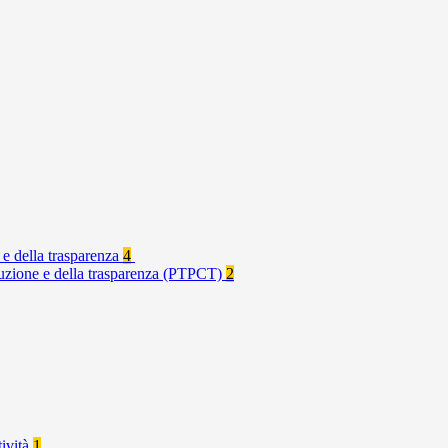
 e della trasparenza
4
rruzione e della trasparenza (PTPCT)
2
tività
1