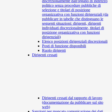
discrezionalmente dall'organo di indirizzo
politico senza procedure pubbliche di
selezione e titolari di posizione
organizzativa con funzioni dirigenziali (da
pubblicare in tabelle che distinguano le
seguenti situazioni: dirigenti, dirigenti
individuati discrezionalmente, titolari di
posizione organizzativa con funzioni
dirigenziali)
Elenco posizioni dirigenziali discrezionali
Posti di funzione disponibili
Ruolo dirigenti
Dirigenti cessati
Dirigenti cessati dal rapporto di lavoro
(documentazione da pubblicare sul sito
web)
Sanzioni per mancata comunicazione dei dati