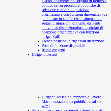
discrezionalmente dall'organo di indirizzo
politico senza procedure pubbliche di
selezione e titolari di posizione
organizzativa con funzioni dirigenziali (da
pubblicare in tabelle che distinguano le
seguenti situazioni: dirigenti, dirigenti
individuati discrezionalmente, titolari di
posizione organizzativa con funzioni
dirigenziali)
Elenco posizioni dirigenziali discrezionali
Posti di funzione disponibili
Ruolo dirigenti
Dirigenti cessati
Dirigenti cessati dal rapporto di lavoro
(documentazione da pubblicare sul sito
web)
Sanzioni per mancata comunicazione dei dati