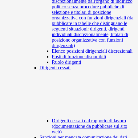
discrezionalmente dall'organo di indirizzo
politico senza procedure pubbliche di
selezione e titolari di posizione
organizzativa con funzioni dirigenziali (da
pubblicare in tabelle che distinguano le
seguenti situazioni: dirigenti, dirigenti
individuati discrezionalmente, titolari di
posizione organizzativa con funzioni
dirigenziali)
Elenco posizioni dirigenziali discrezionali
Posti di funzione disponibili
Ruolo dirigenti
Dirigenti cessati
Dirigenti cessati dal rapporto di lavoro
(documentazione da pubblicare sul sito
web)
Sanzioni per mancata comunicazione dei dati