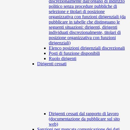
discrezionalmente dall'organo di indirizzo
politico senza procedure pubbliche di
selezione e titolari di posizione
organizzativa con funzioni dirigenziali (da
pubblicare in tabelle che distinguano le
seguenti situazioni: dirigenti, dirigenti
individuati discrezionalmente, titolari di
posizione organizzativa con funzioni
dirigenziali)
Elenco posizioni dirigenziali discrezionali
Posti di funzione disponibili
Ruolo dirigenti
Dirigenti cessati
Dirigenti cessati dal rapporto di lavoro
(documentazione da pubblicare sul sito
web)
Sanzioni per mancata comunicazione dei dati