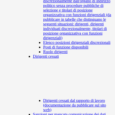
discrezionalmente dall'organo di indirizzo
politico senza procedure pubbliche di
selezione e titolari di posizione
organizzativa con funzioni dirigenziali (da
pubblicare in tabelle che distinguano le
seguenti situazioni: dirigenti, dirigenti
individuati discrezionalmente, titolari di
posizione organizzativa con funzioni
dirigenziali)
Elenco posizioni dirigenziali discrezionali
Posti di funzione disponibili
Ruolo dirigenti
Dirigenti cessati
Dirigenti cessati dal rapporto di lavoro
(documentazione da pubblicare sul sito
web)
Sanzioni per mancata comunicazione dei dati