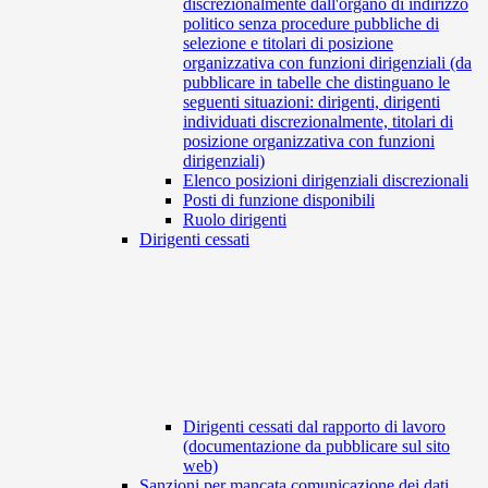
discrezionalmente dall'organo di indirizzo
politico senza procedure pubbliche di
selezione e titolari di posizione
organizzativa con funzioni dirigenziali (da
pubblicare in tabelle che distinguano le
seguenti situazioni: dirigenti, dirigenti
individuati discrezionalmente, titolari di
posizione organizzativa con funzioni
dirigenziali)
Elenco posizioni dirigenziali discrezionali
Posti di funzione disponibili
Ruolo dirigenti
Dirigenti cessati
Dirigenti cessati dal rapporto di lavoro
(documentazione da pubblicare sul sito
web)
Sanzioni per mancata comunicazione dei dati