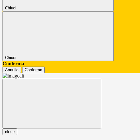
Chiudi
Chiudi
Conferma
Annulla
Conferma
close