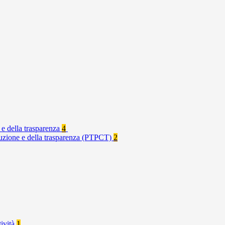
 e della trasparenza
4
rruzione e della trasparenza (PTPCT)
2
tività
1