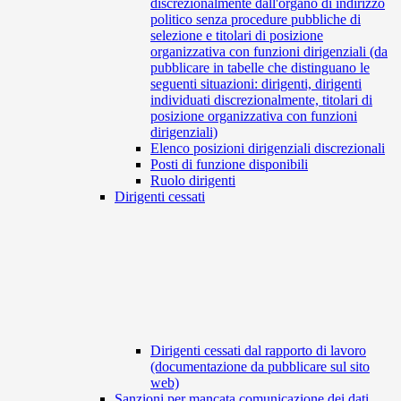
discrezionalmente dall'organo di indirizzo
politico senza procedure pubbliche di
selezione e titolari di posizione
organizzativa con funzioni dirigenziali (da
pubblicare in tabelle che distinguano le
seguenti situazioni: dirigenti, dirigenti
individuati discrezionalmente, titolari di
posizione organizzativa con funzioni
dirigenziali)
Elenco posizioni dirigenziali discrezionali
Posti di funzione disponibili
Ruolo dirigenti
Dirigenti cessati
Dirigenti cessati dal rapporto di lavoro
(documentazione da pubblicare sul sito
web)
Sanzioni per mancata comunicazione dei dati