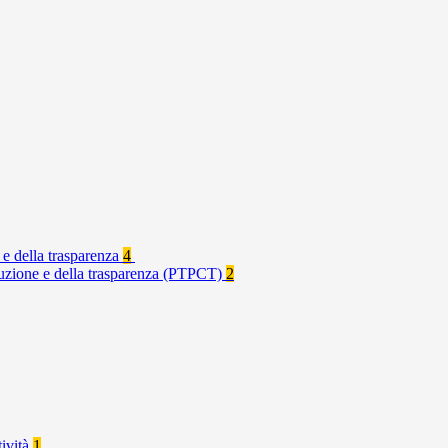
 e della trasparenza
4
rruzione e della trasparenza (PTPCT)
2
tività
1