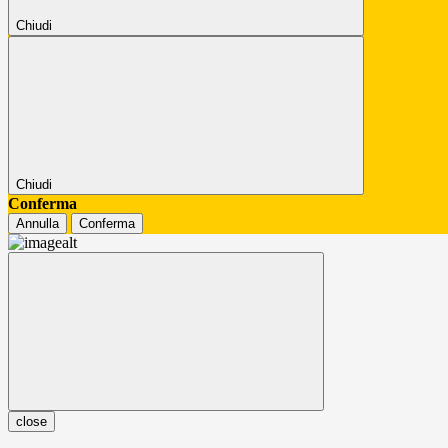
Chiudi
Chiudi
Conferma
Annulla
Conferma
close