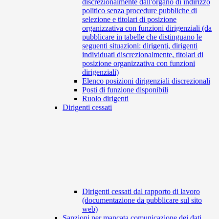
discrezionalmente dall'organo di indirizzo
politico senza procedure pubbliche di
selezione e titolari di posizione
organizzativa con funzioni dirigenziali (da
pubblicare in tabelle che distinguano le
seguenti situazioni: dirigenti, dirigenti
individuati discrezionalmente, titolari di
posizione organizzativa con funzioni
dirigenziali)
Elenco posizioni dirigenziali discrezionali
Posti di funzione disponibili
Ruolo dirigenti
Dirigenti cessati
Dirigenti cessati dal rapporto di lavoro
(documentazione da pubblicare sul sito
web)
Sanzioni per mancata comunicazione dei dati