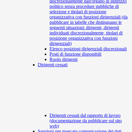
discrezionalmente dall'organo di indirizzo
politico senza procedure pubbliche di
selezione e titolari di posizione
organizzativa con funzioni dirigenziali (da
pubblicare in tabelle che distinguano le
seguenti situazioni: dirigenti, dirigenti
individuati discrezionalmente, titolari di
posizione organizzativa con funzioni
dirigenziali)
Elenco posizioni dirigenziali discrezionali
Posti di funzione disponibili
Ruolo dirigenti
Dirigenti cessati
Dirigenti cessati dal rapporto di lavoro
(documentazione da pubblicare sul sito
web)
Sanzioni per mancata comunicazione dei dati