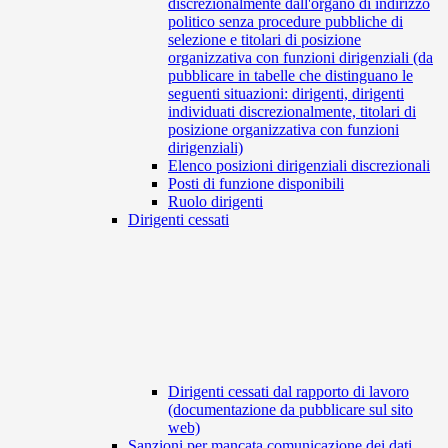
discrezionalmente dall'organo di indirizzo
politico senza procedure pubbliche di
selezione e titolari di posizione
organizzativa con funzioni dirigenziali (da
pubblicare in tabelle che distinguano le
seguenti situazioni: dirigenti, dirigenti
individuati discrezionalmente, titolari di
posizione organizzativa con funzioni
dirigenziali)
Elenco posizioni dirigenziali discrezionali
Posti di funzione disponibili
Ruolo dirigenti
Dirigenti cessati
Dirigenti cessati dal rapporto di lavoro
(documentazione da pubblicare sul sito
web)
Sanzioni per mancata comunicazione dei dati