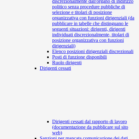
discrezionalmente dall'organo di indirizzo
politico senza procedure pubbliche di
selezione e titolari di posizione
organizzativa con funzioni dirigenziali (da
pubblicare in tabelle che distinguano le
seguenti situazioni: dirigenti, dirigenti
individuati discrezionalmente, titolari di
posizione organizzativa con funzioni
dirigenziali)
Elenco posizioni dirigenziali discrezionali
Posti di funzione disponibili
Ruolo dirigenti
Dirigenti cessati
Dirigenti cessati dal rapporto di lavoro
(documentazione da pubblicare sul sito
web)
Sanzioni per mancata comunicazione dei dati