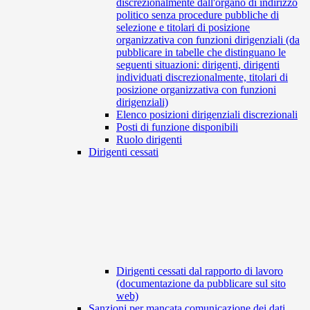
discrezionalmente dall'organo di indirizzo
politico senza procedure pubbliche di
selezione e titolari di posizione
organizzativa con funzioni dirigenziali (da
pubblicare in tabelle che distinguano le
seguenti situazioni: dirigenti, dirigenti
individuati discrezionalmente, titolari di
posizione organizzativa con funzioni
dirigenziali)
Elenco posizioni dirigenziali discrezionali
Posti di funzione disponibili
Ruolo dirigenti
Dirigenti cessati
Dirigenti cessati dal rapporto di lavoro
(documentazione da pubblicare sul sito
web)
Sanzioni per mancata comunicazione dei dati