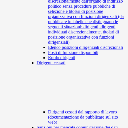
discrezionalmente dall'organo di indirizzo
politico senza procedure pubbliche di
selezione e titolari di posizione
organizzativa con funzioni dirigenziali (da
pubblicare in tabelle che distinguano le
seguenti situazioni: dirigenti, dirigenti
individuati discrezionalmente, titolari di
posizione organizzativa con funzioni
dirigenziali)
Elenco posizioni dirigenziali discrezionali
Posti di funzione disponibili
Ruolo dirigenti
Dirigenti cessati
Dirigenti cessati dal rapporto di lavoro
(documentazione da pubblicare sul sito
web)
Sanzioni per mancata comunicazione dei dati