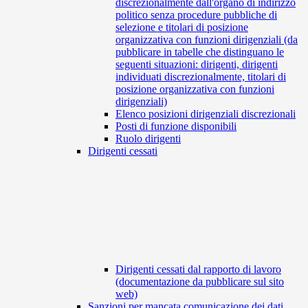
discrezionalmente dall'organo di indirizzo
politico senza procedure pubbliche di
selezione e titolari di posizione
organizzativa con funzioni dirigenziali (da
pubblicare in tabelle che distinguano le
seguenti situazioni: dirigenti, dirigenti
individuati discrezionalmente, titolari di
posizione organizzativa con funzioni
dirigenziali)
Elenco posizioni dirigenziali discrezionali
Posti di funzione disponibili
Ruolo dirigenti
Dirigenti cessati
Dirigenti cessati dal rapporto di lavoro
(documentazione da pubblicare sul sito
web)
Sanzioni per mancata comunicazione dei dati