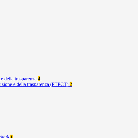
 e della trasparenza
4
rruzione e della trasparenza (PTPCT)
2
tività
1