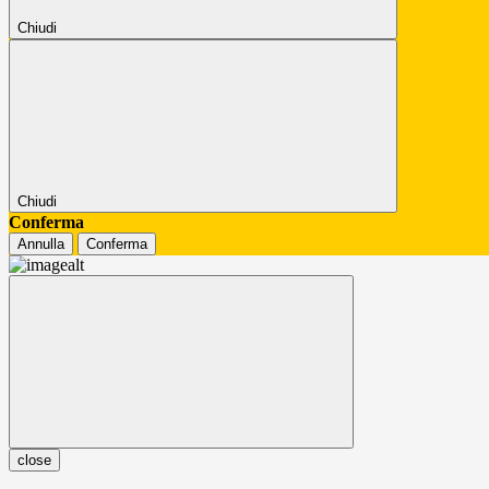
Chiudi
Chiudi
Conferma
Annulla
Conferma
close