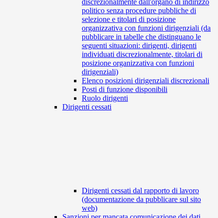
discrezionalmente dall'organo di indirizzo
politico senza procedure pubbliche di
selezione e titolari di posizione
organizzativa con funzioni dirigenziali (da
pubblicare in tabelle che distinguano le
seguenti situazioni: dirigenti, dirigenti
individuati discrezionalmente, titolari di
posizione organizzativa con funzioni
dirigenziali)
Elenco posizioni dirigenziali discrezionali
Posti di funzione disponibili
Ruolo dirigenti
Dirigenti cessati
Dirigenti cessati dal rapporto di lavoro
(documentazione da pubblicare sul sito
web)
Sanzioni per mancata comunicazione dei dati