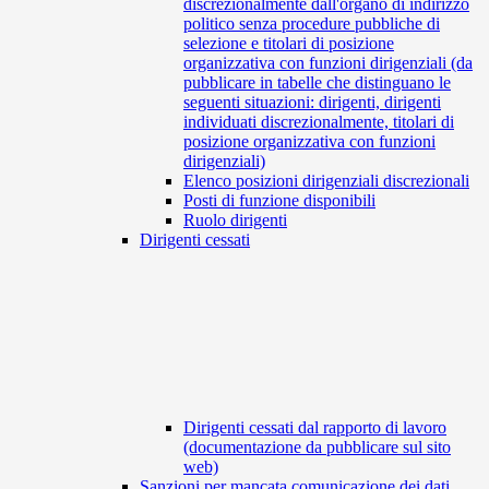
discrezionalmente dall'organo di indirizzo
politico senza procedure pubbliche di
selezione e titolari di posizione
organizzativa con funzioni dirigenziali (da
pubblicare in tabelle che distinguano le
seguenti situazioni: dirigenti, dirigenti
individuati discrezionalmente, titolari di
posizione organizzativa con funzioni
dirigenziali)
Elenco posizioni dirigenziali discrezionali
Posti di funzione disponibili
Ruolo dirigenti
Dirigenti cessati
Dirigenti cessati dal rapporto di lavoro
(documentazione da pubblicare sul sito
web)
Sanzioni per mancata comunicazione dei dati