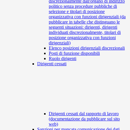
discrezionalmente dall'organo di indirizzo
politico senza procedure pubbliche di
selezione e titolari di posizione
organizzativa con funzioni dirigenziali (da
pubblicare in tabelle che distinguano le
seguenti situazioni: dirigenti, dirigenti
individuati discrezionalmente, titolari di
posizione organizzativa con funzioni
dirigenziali)
Elenco posizioni dirigenziali discrezionali
Posti di funzione disponibili
Ruolo dirigenti
Dirigenti cessati
Dirigenti cessati dal rapporto di lavoro
(documentazione da pubblicare sul sito
web)
Sanzioni per mancata comunicazione dei dati