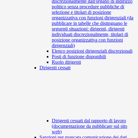
discrezionalmente dall'organo di indirizzo
politico senza procedure pubbliche di
selezione e titolari di posizione
organizzativa con funzioni dirigenziali (da
pubblicare in tabelle che distinguano le
seguenti situazioni: dirigenti, dirigenti
individuati discrezionalmente, titolari di
posizione organizzativa con funzioni
dirigenziali)
Elenco posizioni dirigenziali discrezionali
Posti di funzione disponibili
Ruolo dirigenti
Dirigenti cessati
Dirigenti cessati dal rapporto di lavoro
(documentazione da pubblicare sul sito
web)
Sanzioni per mancata comunicazione dei dati