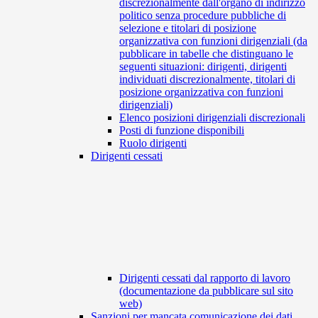
discrezionalmente dall'organo di indirizzo
politico senza procedure pubbliche di
selezione e titolari di posizione
organizzativa con funzioni dirigenziali (da
pubblicare in tabelle che distinguano le
seguenti situazioni: dirigenti, dirigenti
individuati discrezionalmente, titolari di
posizione organizzativa con funzioni
dirigenziali)
Elenco posizioni dirigenziali discrezionali
Posti di funzione disponibili
Ruolo dirigenti
Dirigenti cessati
Dirigenti cessati dal rapporto di lavoro
(documentazione da pubblicare sul sito
web)
Sanzioni per mancata comunicazione dei dati