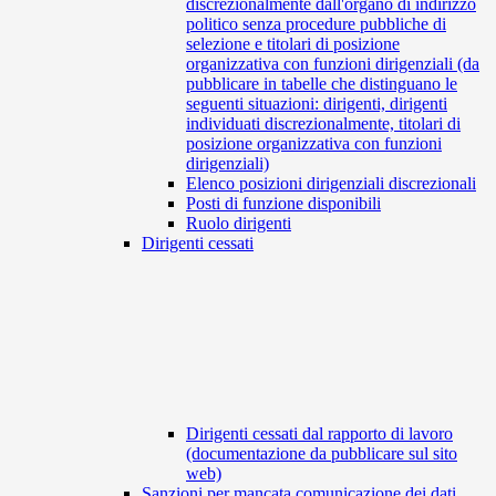
discrezionalmente dall'organo di indirizzo
politico senza procedure pubbliche di
selezione e titolari di posizione
organizzativa con funzioni dirigenziali (da
pubblicare in tabelle che distinguano le
seguenti situazioni: dirigenti, dirigenti
individuati discrezionalmente, titolari di
posizione organizzativa con funzioni
dirigenziali)
Elenco posizioni dirigenziali discrezionali
Posti di funzione disponibili
Ruolo dirigenti
Dirigenti cessati
Dirigenti cessati dal rapporto di lavoro
(documentazione da pubblicare sul sito
web)
Sanzioni per mancata comunicazione dei dati