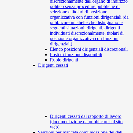
discrezionalmente dall'organo di indirizzo
politico senza procedure pubbliche di
selezione e titolari di posizione
organizzativa con funzioni dirigenziali (da
pubblicare in tabelle che distinguano le
seguenti situazioni: dirigenti, dirigenti
individuati discrezionalmente, titolari di
posizione organizzativa con funzioni
dirigenziali)
Elenco posizioni dirigenziali discrezionali
Posti di funzione disponibili
Ruolo dirigenti
Dirigenti cessati
Dirigenti cessati dal rapporto di lavoro
(documentazione da pubblicare sul sito
web)
Sanzioni per mancata comunicazione dei dati