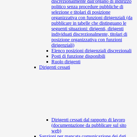
discrezionalmente dall'organo di indirizzo
politico senza procedure pubbliche di
selezione e titolari di posizione
organizzativa con funzioni dirigenziali (da
pubblicare in tabelle che distinguano le
seguenti situazioni: dirigenti, dirigenti
individuati discrezionalmente, titolari di
posizione organizzativa con funzioni
dirigenziali)
Elenco posizioni dirigenziali discrezionali
Posti di funzione disponibili
Ruolo dirigenti
Dirigenti cessati
Dirigenti cessati dal rapporto di lavoro
(documentazione da pubblicare sul sito
web)
Sanzioni per mancata comunicazione dei dati