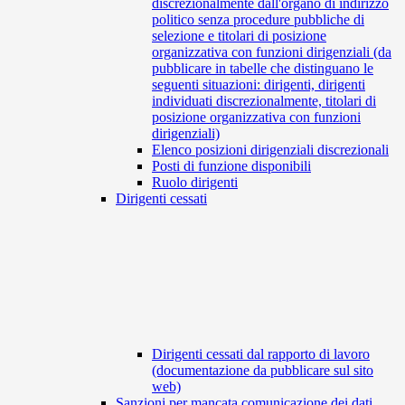
discrezionalmente dall'organo di indirizzo
politico senza procedure pubbliche di
selezione e titolari di posizione
organizzativa con funzioni dirigenziali (da
pubblicare in tabelle che distinguano le
seguenti situazioni: dirigenti, dirigenti
individuati discrezionalmente, titolari di
posizione organizzativa con funzioni
dirigenziali)
Elenco posizioni dirigenziali discrezionali
Posti di funzione disponibili
Ruolo dirigenti
Dirigenti cessati
Dirigenti cessati dal rapporto di lavoro
(documentazione da pubblicare sul sito
web)
Sanzioni per mancata comunicazione dei dati