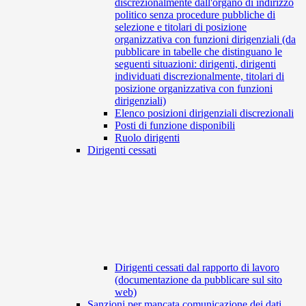
discrezionalmente dall'organo di indirizzo
politico senza procedure pubbliche di
selezione e titolari di posizione
organizzativa con funzioni dirigenziali (da
pubblicare in tabelle che distinguano le
seguenti situazioni: dirigenti, dirigenti
individuati discrezionalmente, titolari di
posizione organizzativa con funzioni
dirigenziali)
Elenco posizioni dirigenziali discrezionali
Posti di funzione disponibili
Ruolo dirigenti
Dirigenti cessati
Dirigenti cessati dal rapporto di lavoro
(documentazione da pubblicare sul sito
web)
Sanzioni per mancata comunicazione dei dati