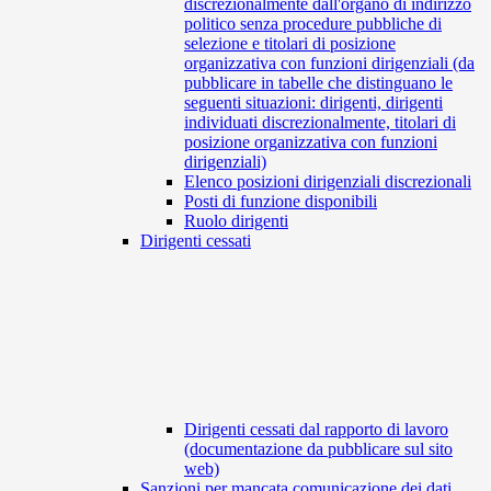
discrezionalmente dall'organo di indirizzo
politico senza procedure pubbliche di
selezione e titolari di posizione
organizzativa con funzioni dirigenziali (da
pubblicare in tabelle che distinguano le
seguenti situazioni: dirigenti, dirigenti
individuati discrezionalmente, titolari di
posizione organizzativa con funzioni
dirigenziali)
Elenco posizioni dirigenziali discrezionali
Posti di funzione disponibili
Ruolo dirigenti
Dirigenti cessati
Dirigenti cessati dal rapporto di lavoro
(documentazione da pubblicare sul sito
web)
Sanzioni per mancata comunicazione dei dati