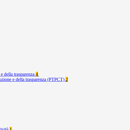
 e della trasparenza
4
rruzione e della trasparenza (PTPCT)
2
tività
1