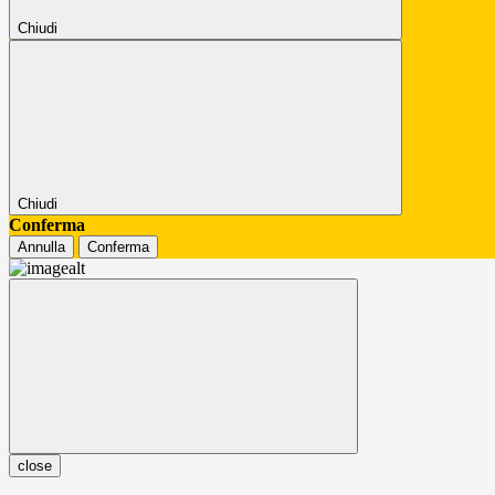
Chiudi
Chiudi
Conferma
Annulla
Conferma
close