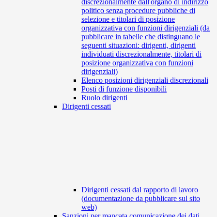
discrezionalmente dall'organo di indirizzo
politico senza procedure pubbliche di
selezione e titolari di posizione
organizzativa con funzioni dirigenziali (da
pubblicare in tabelle che distinguano le
seguenti situazioni: dirigenti, dirigenti
individuati discrezionalmente, titolari di
posizione organizzativa con funzioni
dirigenziali)
Elenco posizioni dirigenziali discrezionali
Posti di funzione disponibili
Ruolo dirigenti
Dirigenti cessati
Dirigenti cessati dal rapporto di lavoro
(documentazione da pubblicare sul sito
web)
Sanzioni per mancata comunicazione dei dati