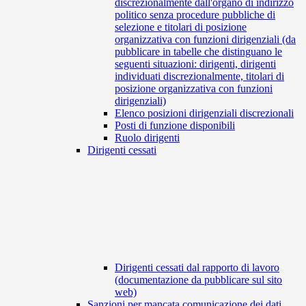
discrezionalmente dall'organo di indirizzo
politico senza procedure pubbliche di
selezione e titolari di posizione
organizzativa con funzioni dirigenziali (da
pubblicare in tabelle che distinguano le
seguenti situazioni: dirigenti, dirigenti
individuati discrezionalmente, titolari di
posizione organizzativa con funzioni
dirigenziali)
Elenco posizioni dirigenziali discrezionali
Posti di funzione disponibili
Ruolo dirigenti
Dirigenti cessati
Dirigenti cessati dal rapporto di lavoro
(documentazione da pubblicare sul sito
web)
Sanzioni per mancata comunicazione dei dati