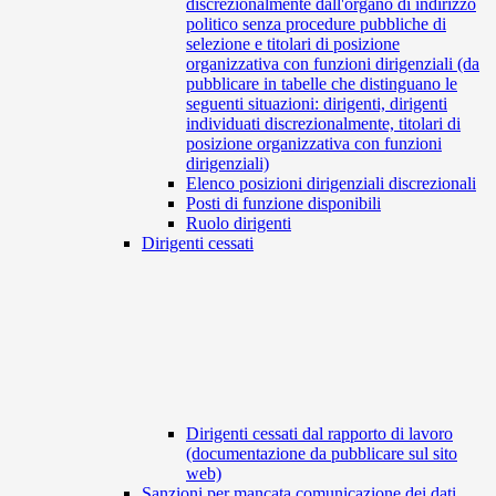
discrezionalmente dall'organo di indirizzo
politico senza procedure pubbliche di
selezione e titolari di posizione
organizzativa con funzioni dirigenziali (da
pubblicare in tabelle che distinguano le
seguenti situazioni: dirigenti, dirigenti
individuati discrezionalmente, titolari di
posizione organizzativa con funzioni
dirigenziali)
Elenco posizioni dirigenziali discrezionali
Posti di funzione disponibili
Ruolo dirigenti
Dirigenti cessati
Dirigenti cessati dal rapporto di lavoro
(documentazione da pubblicare sul sito
web)
Sanzioni per mancata comunicazione dei dati