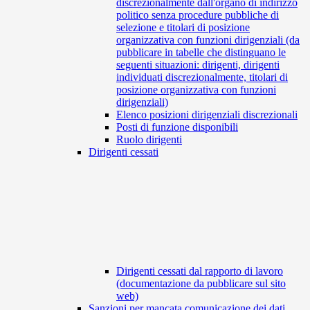
discrezionalmente dall'organo di indirizzo
politico senza procedure pubbliche di
selezione e titolari di posizione
organizzativa con funzioni dirigenziali (da
pubblicare in tabelle che distinguano le
seguenti situazioni: dirigenti, dirigenti
individuati discrezionalmente, titolari di
posizione organizzativa con funzioni
dirigenziali)
Elenco posizioni dirigenziali discrezionali
Posti di funzione disponibili
Ruolo dirigenti
Dirigenti cessati
Dirigenti cessati dal rapporto di lavoro
(documentazione da pubblicare sul sito
web)
Sanzioni per mancata comunicazione dei dati