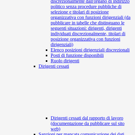
discrezionalmente dall'organo di indirizzo
politico senza procedure pubbliche di
selezione e titolari di posizione
organizzativa con funzioni dirigenziali (da
pubblicare in tabelle che distinguano le
seguenti situazioni: dirigenti, dirigenti
individuati discrezionalmente, titolari di
posizione organizzativa con funzioni
dirigenziali)
Elenco posizioni dirigenziali discrezionali
Posti di funzione disponibili
Ruolo dirigenti
Dirigenti cessati
Dirigenti cessati dal rapporto di lavoro
(documentazione da pubblicare sul sito
web)
Sanzioni per mancata comunicazione dei dati