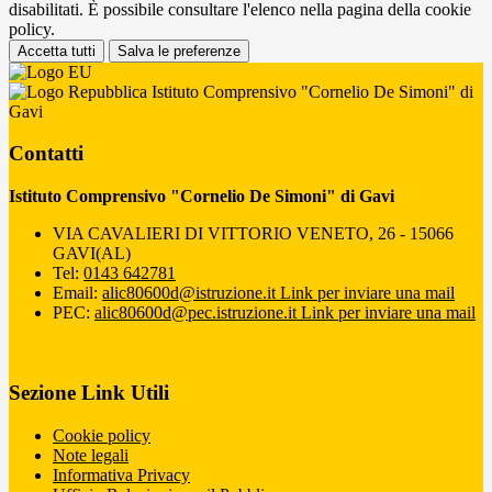
disabilitati. È possibile consultare l'elenco nella pagina della cookie
policy.
Accetta tutti
Salva le preferenze
Istituto Comprensivo "Cornelio De Simoni" di
Gavi
Contatti
Istituto Comprensivo "Cornelio De Simoni" di Gavi
VIA CAVALIERI DI VITTORIO VENETO, 26 - 15066
GAVI(AL)
Tel:
0143 642781
Email:
alic80600d@istruzione.it
Link per inviare una mail
PEC:
alic80600d@pec.istruzione.it
Link per inviare una mail
Sezione Link Utili
Cookie policy
Note legali
Informativa Privacy