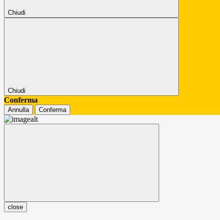
Chiudi
Chiudi
Conferma
Annulla
Conferma
close