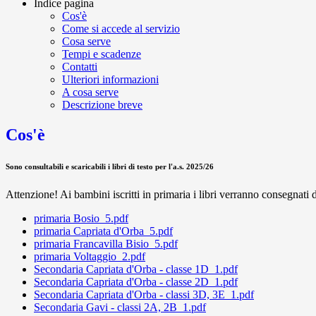
Indice pagina
Cos'è
Come si accede al servizio
Cosa serve
Tempi e scadenze
Contatti
Ulteriori informazioni
A cosa serve
Descrizione breve
Cos'è
Sono consultabili e scaricabili i libri di testo per l'a.s. 2025/26
Attenzione! Ai bambini iscritti in primaria i libri verranno consegnati d
primaria Bosio_5.pdf
primaria Capriata d'Orba_5.pdf
primaria Francavilla Bisio_5.pdf
primaria Voltaggio_2.pdf
Secondaria Capriata d'Orba - classe 1D_1.pdf
Secondaria Capriata d'Orba - classe 2D_1.pdf
Secondaria Capriata d'Orba - classi 3D, 3E_1.pdf
Secondaria Gavi - classi 2A, 2B_1.pdf