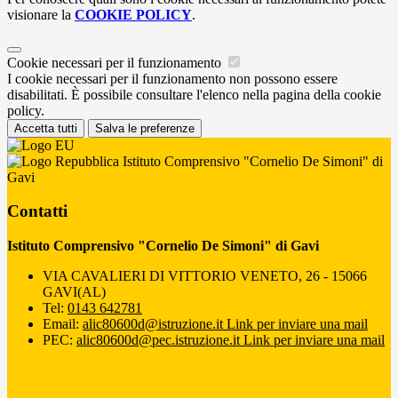
visionare la
COOKIE POLICY
.
Cookie necessari per il funzionamento
I cookie necessari per il funzionamento non possono essere
disabilitati. È possibile consultare l'elenco nella pagina della cookie
policy.
Accetta tutti
Salva le preferenze
Istituto Comprensivo "Cornelio De Simoni" di
Gavi
Contatti
Istituto Comprensivo "Cornelio De Simoni" di Gavi
VIA CAVALIERI DI VITTORIO VENETO, 26 - 15066
GAVI(AL)
Tel:
0143 642781
Email:
alic80600d@istruzione.it
Link per inviare una mail
PEC:
alic80600d@pec.istruzione.it
Link per inviare una mail