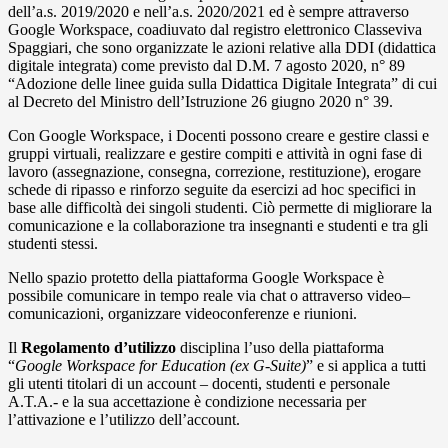
dell’a.s. 2019/2020 e nell’a.s. 2020/2021 ed è sempre attraverso
Google Workspace, coadiuvato dal registro elettronico Classeviva
Spaggiari, che sono organizzate le azioni relative alla DDI (didattica
digitale integrata) come previsto dal D.M. 7 agosto 2020, n° 89
“Adozione delle linee guida sulla Didattica Digitale Integrata” di cui
al Decreto del Ministro dell’Istruzione 26 giugno 2020 n° 39.
Con Google Workspace, i Docenti possono creare e gestire classi e
gruppi virtuali, realizzare e gestire compiti e attività in ogni fase di
lavoro (assegnazione, consegna, correzione, restituzione), erogare
schede di ripasso e rinforzo seguite da esercizi ad hoc specifici in
base alle difficoltà dei singoli studenti. Ciò permette di migliorare la
comunicazione e la collaborazione tra insegnanti e studenti e tra gli
studenti stessi.
Nello spazio protetto della piattaforma Google Workspace è
possibile comunicare in tempo reale via chat o attraverso video–
comunicazioni, organizzare videoconferenze e riunioni.
Il
Regolamento d’utilizzo
disciplina l’uso della piattaforma
“
Google Workspace for Education (ex G-Suite)
” e si applica a tutti
gli utenti titolari di un account – docenti, studenti e personale
A.T.A.- e la sua accettazione è condizione necessaria per
l’attivazione e l’utilizzo dell’account.