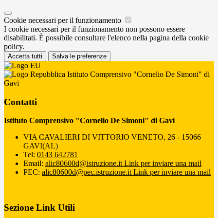
Cookie necessari per il funzionamento
I cookie necessari per il funzionamento non possono essere
disabilitati. È possibile consultare l'elenco nella pagina della cookie
policy.
Accetta tutti
Salva le preferenze
Istituto Comprensivo "Cornelio De Simoni" di
Gavi
Contatti
Istituto Comprensivo "Cornelio De Simoni" di Gavi
VIA CAVALIERI DI VITTORIO VENETO, 26 - 15066
GAVI(AL)
Tel:
0143 642781
Email:
alic80600d@istruzione.it
Link per inviare una mail
PEC:
alic80600d@pec.istruzione.it
Link per inviare una mail
Sezione Link Utili