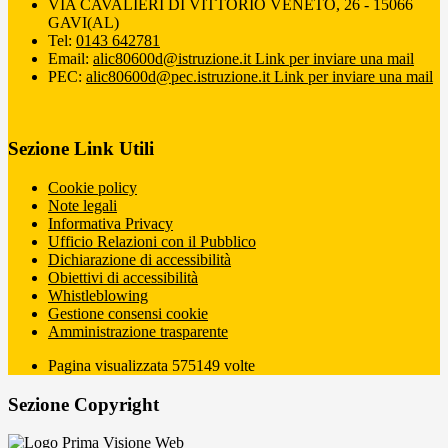
VIA CAVALIERI DI VITTORIO VENETO, 26 - 15066
GAVI(AL)
Tel:
0143 642781
Email:
alic80600d@istruzione.it
Link per inviare una mail
PEC:
alic80600d@pec.istruzione.it
Link per inviare una mail
Sezione Link Utili
Cookie policy
Note legali
Informativa Privacy
Ufficio Relazioni con il Pubblico
Dichiarazione di accessibilità
Obiettivi di accessibilità
Whistleblowing
Gestione consensi cookie
Amministrazione trasparente
Pagina visualizzata
575149
volte
Sezione Copyright