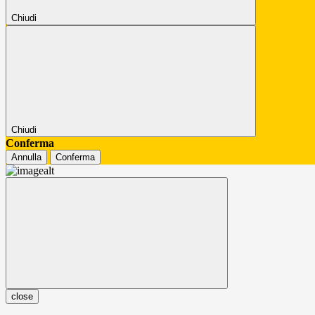
Chiudi
Chiudi
Conferma
Annulla
Conferma
close