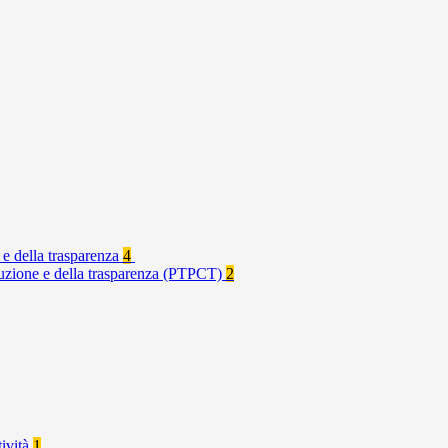
 e della trasparenza
4
rruzione e della trasparenza (PTPCT)
2
tività
1