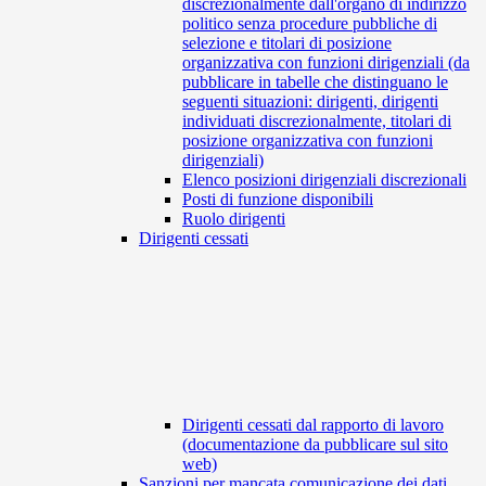
discrezionalmente dall'organo di indirizzo
politico senza procedure pubbliche di
selezione e titolari di posizione
organizzativa con funzioni dirigenziali (da
pubblicare in tabelle che distinguano le
seguenti situazioni: dirigenti, dirigenti
individuati discrezionalmente, titolari di
posizione organizzativa con funzioni
dirigenziali)
Elenco posizioni dirigenziali discrezionali
Posti di funzione disponibili
Ruolo dirigenti
Dirigenti cessati
Dirigenti cessati dal rapporto di lavoro
(documentazione da pubblicare sul sito
web)
Sanzioni per mancata comunicazione dei dati