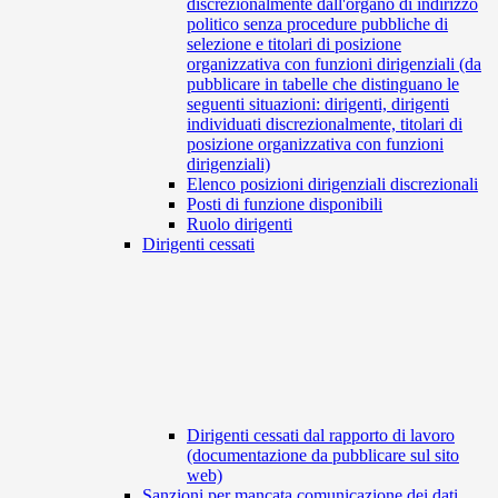
discrezionalmente dall'organo di indirizzo
politico senza procedure pubbliche di
selezione e titolari di posizione
organizzativa con funzioni dirigenziali (da
pubblicare in tabelle che distinguano le
seguenti situazioni: dirigenti, dirigenti
individuati discrezionalmente, titolari di
posizione organizzativa con funzioni
dirigenziali)
Elenco posizioni dirigenziali discrezionali
Posti di funzione disponibili
Ruolo dirigenti
Dirigenti cessati
Dirigenti cessati dal rapporto di lavoro
(documentazione da pubblicare sul sito
web)
Sanzioni per mancata comunicazione dei dati