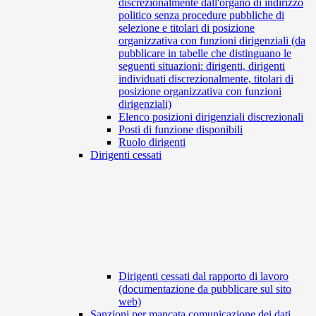
discrezionalmente dall'organo di indirizzo
politico senza procedure pubbliche di
selezione e titolari di posizione
organizzativa con funzioni dirigenziali (da
pubblicare in tabelle che distinguano le
seguenti situazioni: dirigenti, dirigenti
individuati discrezionalmente, titolari di
posizione organizzativa con funzioni
dirigenziali)
Elenco posizioni dirigenziali discrezionali
Posti di funzione disponibili
Ruolo dirigenti
Dirigenti cessati
Dirigenti cessati dal rapporto di lavoro
(documentazione da pubblicare sul sito
web)
Sanzioni per mancata comunicazione dei dati