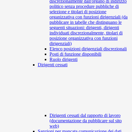
discrezionalmente dall'organo di indirizzo
politico senza procedure pubbliche di
selezione e titolari di posizione
organizzativa con funzioni dirigenziali (da
pubblicare in tabelle che distinguano le
seguenti situazioni: dirigenti, dirigenti
individuati discrezionalmente, titolari di
posizione organizzativa con funzioni
dirigenziali)
Elenco posizioni dirigenziali discrezionali
Posti di funzione disponibili
Ruolo dirigenti
Dirigenti cessati
Dirigenti cessati dal rapporto di lavoro
(documentazione da pubblicare sul sito
web)
Sanzioni per mancata comunicazione dei dati