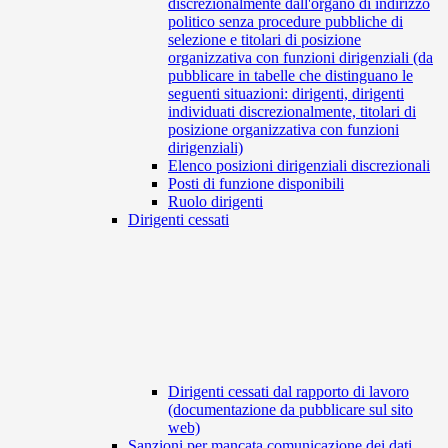
discrezionalmente dall'organo di indirizzo
politico senza procedure pubbliche di
selezione e titolari di posizione
organizzativa con funzioni dirigenziali (da
pubblicare in tabelle che distinguano le
seguenti situazioni: dirigenti, dirigenti
individuati discrezionalmente, titolari di
posizione organizzativa con funzioni
dirigenziali)
Elenco posizioni dirigenziali discrezionali
Posti di funzione disponibili
Ruolo dirigenti
Dirigenti cessati
Dirigenti cessati dal rapporto di lavoro
(documentazione da pubblicare sul sito
web)
Sanzioni per mancata comunicazione dei dati