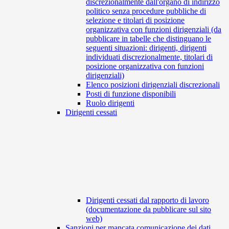
discrezionalmente dall'organo di indirizzo
politico senza procedure pubbliche di
selezione e titolari di posizione
organizzativa con funzioni dirigenziali (da
pubblicare in tabelle che distinguano le
seguenti situazioni: dirigenti, dirigenti
individuati discrezionalmente, titolari di
posizione organizzativa con funzioni
dirigenziali)
Elenco posizioni dirigenziali discrezionali
Posti di funzione disponibili
Ruolo dirigenti
Dirigenti cessati
Dirigenti cessati dal rapporto di lavoro
(documentazione da pubblicare sul sito
web)
Sanzioni per mancata comunicazione dei dati