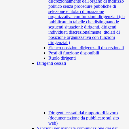
discrezionalmente dall'organo di indirizzo
politico senza procedure pubbliche di
selezione e titolari di posizione
organizzativa con funzioni dirigenziali (da
pubblicare in tabelle che distinguano le
seguenti situazioni: dirigenti, dirigenti
individuati discrezionalmente, titolari di
posizione organizzativa con funzioni
dirigenziali)
Elenco posizioni dirigenziali discrezionali
Posti di funzione disponibili
Ruolo dirigenti
Dirigenti cessati
Dirigenti cessati dal rapporto di lavoro
(documentazione da pubblicare sul sito
web)
Sanzioni per mancata comunicazione dei dati